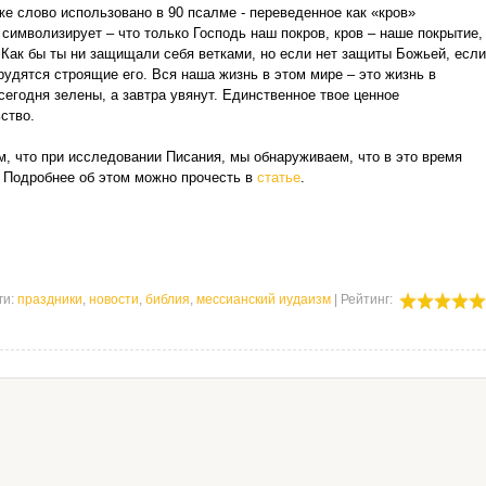
символизирует – что только Господь наш покров, кров – наше покрытие,
 Как бы ты ни защищали себя ветками, но если нет защиты Божьей, если
рудятся строящие его. Вся наша жизнь в этом мире – это жизнь в
егодня зелены, а завтра увянут. Единственное твое ценное
ство.
м, что при исследовании Писания, мы обнаруживаем, что в это время
 Подробнее об этом можно прочесть в
статье
.
ги
:
праздники
,
новости
,
библия
,
мессианский иудаизм
|
Рейтинг
: