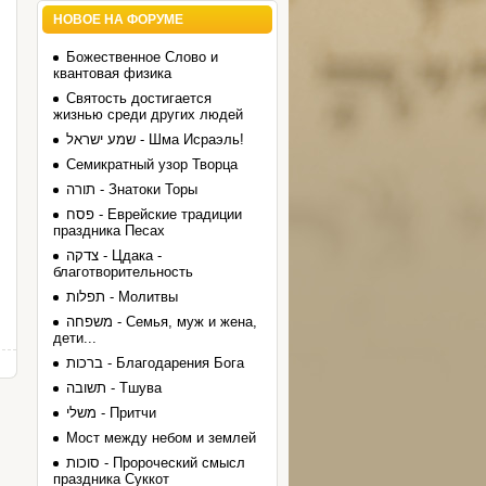
НОВОЕ НА ФОРУМЕ
Божественное Слово и
квантовая физика
Святость достигается
жизнью среди других людей
שמע ישראל - Шма Исраэль!
Семикратный узор Творца
תורה - Знатоки Торы
פסח - Еврейские традиции
праздника Песах
צדקה - Цдака -
благотворительность
תפלות - Молитвы
משפחה - Семья, муж и жена,
дети...
ברכות - Благодарения Бога
תשובה - Тшува
משלי - Притчи
Мост между небом и землей
סוכות - Пророческий смысл
праздника Суккот