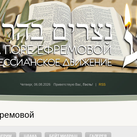
Четверг, 06.08.2026
Приветствую Вас
,
Гость
!
|
RSS
фремовой
ВЕРИМ
ЦДАКА
БЕЙТ МИДРАШ
ГАЛЕРЕЯ