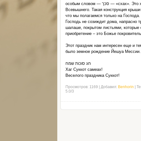
особым словом — סכך — «схах». Это же слово использовано в 90 псалме - переведенное как «кров»
Всевышнего. Такая конструкция крыши 
что мы полагаемся только на Господа.
Господь не созиждит дома, напрасно т
шалаше, покрытом листьями, которые с
приобретение – это Божье покровитель
Этот праздник нам интересен еще и те
было земное рождение Йешуа Мессии.
חג סוכות שמח
Хаг Суккот самеах!
Веселого праздника Суккот!
Просмотров
:
1169
|
Добавил
:
Benhorin
|
Те
5.0
/
3