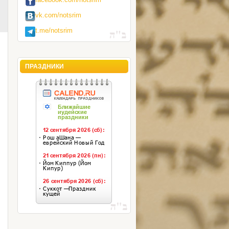
vk.com/notsrim
t.me/notsrim
ПРАЗДНИКИ