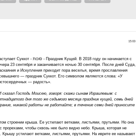
15:03
ет Суккот - סוכות - Праздник Кущей. В 2018 году он начинается с
ечера 23 сентября и заканчивается ночью 30 сентября. После дней Суда,
аскаяния и Искупления приходит пора веселья, время прославления
севышнего — праздник Суккот. Его символом являются слова: «У
истосердечных — радость».
И сказал Господь Моисею, говоря: скажи сынам Израилевым: с
ятнадцатого дня того же седьмого месяца праздник кущей, семь дней
брание, никакой работы не работайте; в течение семи дней приносите
том строении крыша. Ее устилают ветками, листьями, прутьями. Но она
с прорехами, чтобы сквозь нее было видно небо. Крыша, которая не
. Крышу устилают ветками, листьями, прутьями. На иврите ее называют