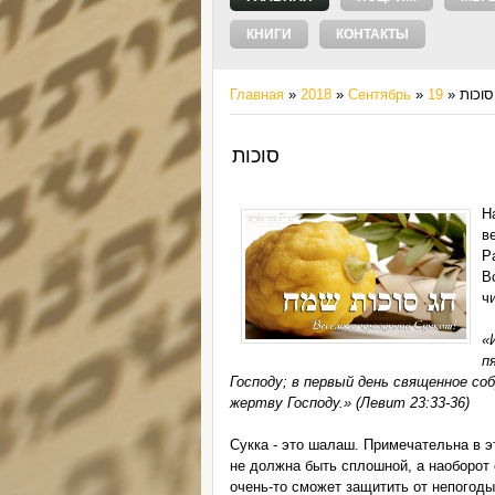
КНИГИ
КОНТАКТЫ
Главная
»
2018
»
Сентябрь
»
19
» סוכות
סוכות
Наступа
в
Р
В
ч
«
п
Господу; в первый день священное со
жертву Господу.» (Левит 23:33-36)
Сукка - это шалаш. Примечательна в э
не должна быть сплошной, а наоборот 
очень-то сможет защитить от непогоды