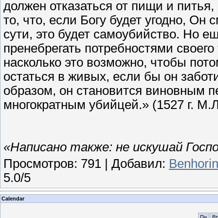
должен отказаться от пищи и питья,
то, что, если Богу будет угодно, Он
сути, это будет самоубийство. Но е
пренебрегать потребностями своего 
насколько это возможно, чтобы потом
остаться в живых, если бы он забот
образом, он становится виновным пе
многократным убийцей.» (1527 г. М.
«Написано также: не искушай Госп
Просмотров
:
791
|
Добавил
:
Benhori
5.0
/
5
Calendar
Пн
Вт