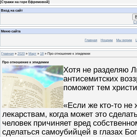
[
Стражи на горе Ефремовой
]
Вход на сайт
В
Ст
Меню сайта
Главная
Ноцрим
Мы верим
Главная
»
2020
»
Март
»
18
» Про отношение к эпидемии
Про отношение к эпидемии
Хотя не разделяю Л
антисемитских возз
поможет тем христи
«Если же кто-то не
лекарствам, когда может это сделат
человек причиняет вред собственном
сделаться самоубийцей в глазах Бог