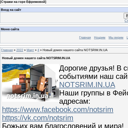
[
Стражи на горе Ефремовой
]
Вход на сайт
В
Ст
Меню сайта
Главная
Ноцрим
Мы верим
Главная
»
2022
»
Март
»
4
» Новый домен нашего сайта NOTSRIM.IN.UA
Новый домен нашего сайта NOTSRIM.IN.UA
Дорогие друзья! В 
событиями наш сай
NOTSRIM.IN.UA
Наши группы в Фейс
адресам:
https://www.facebook.com/notsrim
https://vk.com/notsrim
Божьих вам благословений и мира!