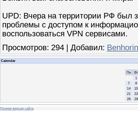
UPD: Вчера на территории РФ был з
проблемы с доступом к информацио
воспользоваться VPN сервисами.
Просмотров
:
294
|
Добавил
:
Benhori
Calendar
Пн
Вт
1
7
8
14
15
21
22
28
29
Полная версия сайта