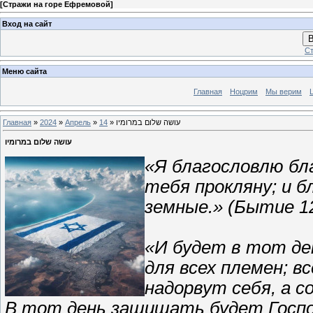
[
Стражи на горе Ефремовой
]
Вход на сайт
В
Ст
Меню сайта
Главная
Ноцрим
Мы верим
Главная
»
2024
»
Апрель
»
14
» עושה שלום במרומיו
עושה שלום במרומיו
«Я благословлю бл
тебя прокляну; и б
земные.» (Бытие 12
«И будет в тот де
для всех племен; в
надорвут себя, а с
В тот день защищать будет Госп