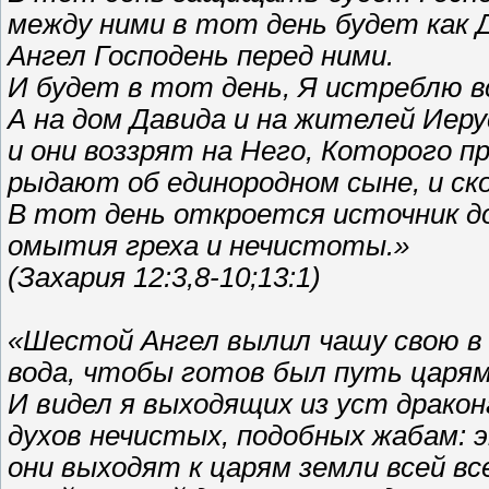
между ними в тот день будет как Д
Ангел Господень перед ними.
И будет в тот день, Я истреблю в
А на дом Давида и на жителей Иеру
и они воззрят на Него, Которого п
рыдают об единородном сыне, и ско
В тот день откроется источник д
омытия греха и нечистоты.»
(Захария 12:3,8-10;13:1)
«Шестой Ангел вылил чашу свою в 
вода, чтобы готов был путь царям
И видел я выходящих из уст дракон
духов нечистых, подобных жабам: э
они выходят к царям земли всей вс