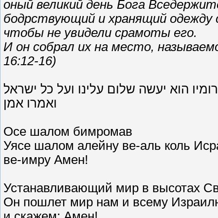
оный великий день Бога Вседержите
бодрствующий и хранящий одежду с
чтобы не увидели срамоты его.
И он собрал их на место, называем
16:12-16)
מיו הוא יעשה שלום עלינו ועל כל ישראל
ואמרו אמן
Осе шалом бимромав
Уясе шалом алейну ве-аль коль Иср
ве-имру Амен!
Устанавливающий мир в высотах Св
Он пошлет мир нам и всему Израил
и скажем: Амен!