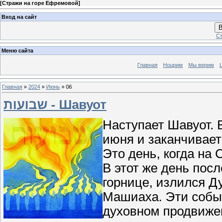
[
Стражи на горе Ефремовой
]
Вход на сайт
В
Ст
Меню сайта
Главная
Ноцрим
Мы верим
Главная
»
2024
»
Июнь
»
06
שבועות - Шавуот
Наступает Шавуот. 
июня и заканчивает
Это день, когда на
В этот же день пос
горнице, излился Д
Машиаха. Эти собы
духовном продвиже