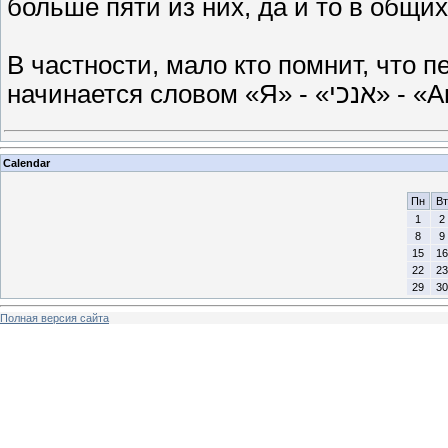
больше пяти из них, да и то в общих
В частности, мало кто помнит, что 
начинается словом «
Calendar
Пн
Вт
1
2
8
9
15
16
22
23
29
30
Полная версия сайта