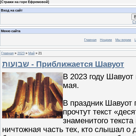
[
Стражи на горе Ефремовой
]
Вход на сайт
В
Ст
Меню сайта
Главная
Ноцрим
Мы верим
Главная
»
2023
»
Май
»
21
שבועות - Приближается Шавуот
В 2023 году Шавуот 
мая.
В праздник Шавуот 
прочтут текст «дес
знаменитого текста
ничтожная часть тех, кто слышал о 